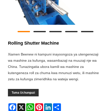
Rolling Shutter Machine
Xiamen Beenew ni kampuni inayoongoza ya utengenezaji
wa mashine za kufunga, wasambazaji na muuzaji nje wa
China. Tunazingatia ubora kamili wa mashine za
kutengeneza roll za chuma kwa mnunuzi wetu, ili mashine
zetu za kufunga zimeridhika na wateja wengi.
Tuma Uchunguzi
Facebook
X
WhatsApp
Pinterest
LinkedIn
Share