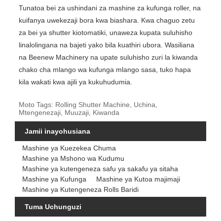
Tunatoa bei za ushindani za mashine za kufunga roller, na
kuifanya uwekezaji bora kwa biashara. Kwa chaguo zetu
za bei ya shutter kiotomatiki, unaweza kupata suluhisho
linalolingana na bajeti yako bila kuathiri ubora. Wasiliana
na Beenew Machinery na upate suluhisho zuri la kiwanda
chako cha mlango wa kufunga mlango sasa, tuko hapa
kila wakati kwa ajili ya kukuhudumia.
Moto Tags: Rolling Shutter Machine, Uchina,
Mtengenezaji, Muuzaji, Kiwanda
Jamii inayohusiana
Mashine ya Kuezekea Chuma
Mashine ya Mshono wa Kudumu
Mashine ya kutengeneza safu ya sakafu ya sitaha
Mashine ya Kufunga
Mashine ya Kutoa majimaji
Mashine ya Kutengeneza Rolls Baridi
Tuma Uchunguzi