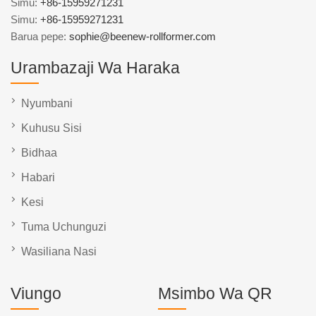
Simu:
+86-15959271231
Simu:
+86-15959271231
Barua pepe:
sophie@beenew-rollformer.com
Urambazaji Wa Haraka
Nyumbani
Kuhusu Sisi
Bidhaa
Habari
Kesi
Tuma Uchunguzi
Wasiliana Nasi
Viungo
Msimbo Wa QR