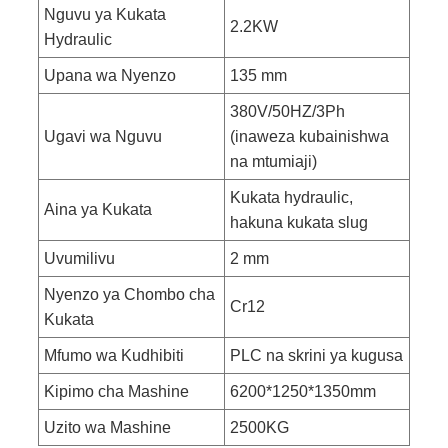
Nguvu ya Kukata
2.2KW
Hydraulic
Upana wa Nyenzo
135 mm
380V/50HZ/3Ph
Ugavi wa Nguvu
(inaweza kubainishwa
na mtumiaji)
Kukata hydraulic,
Aina ya Kukata
hakuna kukata slug
Uvumilivu
2 mm
Nyenzo ya Chombo cha
Cr12
Kukata
Mfumo wa Kudhibiti
PLC na skrini ya kugusa
Kipimo cha Mashine
6200*1250*1350mm
Uzito wa Mashine
2500KG