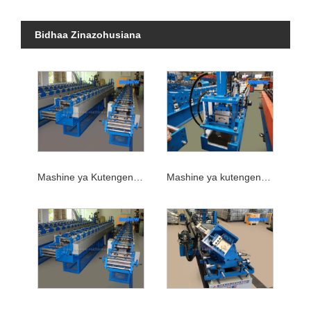
Bidhaa Zinazohusiana
Mashine ya Kutengeneza Shutter
Mashine ya kutengeneza shutter