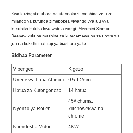
Kwa kuzingatia ubora na utendakazi, mashine zetu za
milango ya kufunga zimepokea viwango vya juu vya
kuridhika kutoka kwa wateja wengi. Mwamini Xiamen
Beenew kukupa mashine za kutegemewa na za ubora wa
juu na kukidhi mahitaji ya biashara yako.
Bidhaa Parameter
Vipengee
Kigezo
Unene wa Laha Alumini
0.5-1.2mm
Hatua za Kutengeneza
14 hatua
45# chuma,
Nyenzo ya Roller
kilichowekwa na
chrome
Kuendesha Motor
4KW