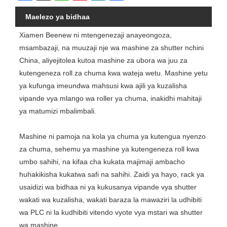
Maelezo ya bidhaa
Xiamen Beenew ni mtengenezaji anayeongoza,
msambazaji, na muuzaji nje wa mashine za shutter nchini
China, aliyejitolea kutoa mashine za ubora wa juu za
kutengeneza roll za chuma kwa wateja wetu. Mashine yetu
ya kufunga imeundwa mahsusi kwa ajili ya kuzalisha
vipande vya mlango wa roller ya chuma, inakidhi mahitaji
ya matumizi mbalimbali.
Mashine ni pamoja na kola ya chuma ya kutengua nyenzo
za chuma, sehemu ya mashine ya kutengeneza roll kwa
umbo sahihi, na kifaa cha kukata majimaji ambacho
huhakikisha kukatwa safi na sahihi. Zaidi ya hayo, rack ya
usaidizi wa bidhaa ni ya kukusanya vipande vya shutter
wakati wa kuzalisha, wakati baraza la mawaziri la udhibiti
wa PLC ni la kudhibiti vitendo vyote vya mstari wa shutter
wa mashine.