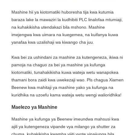
Mashine hii ya kiotomatiki huboresha tija kwa kutumia
baraza lake la mawaziri la kudhibiti PLC linalofaa mtumiaji,
na kuhakikisha utendakazi bila mshono. Mashine
imejengwa kwa uimara na kuegemea, na kuifanya kuwa
yanafaa kwa uzalishaji wa kiwango cha juu.
Kwa bei za ushindani za mashine za kutengeneza, ikiwa ni
pamoja na chaguo za bei ya mashine ya kufunga
kiotomatiki, tunahakikisha kuwa wateja wetu wanapokea
thamani bora zaidi kwa uwekezaji wao. Pls chagua Xiamen
Beenew kwa mahitaji ya mashine yako ya kufunga na
kuridhika na uzoefu kama wateja wetu wengi walioridhika!
Maelezo ya Mashine
Mashine ya kufunga ya Beenew imeundwa mahsusi kwa
ajili ya kutengeneza vipande vya milango ya shutter za
chuma, kuhakikisha kwamba vijiti vyote vinajiunga bila