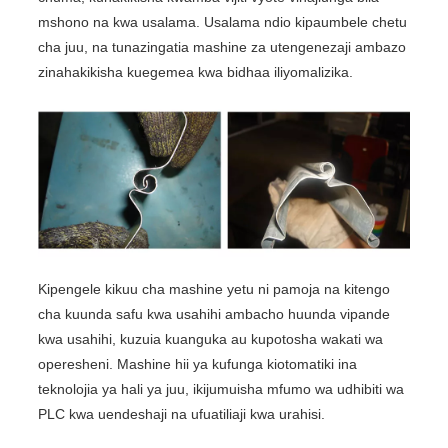
mshono na kwa usalama. Usalama ndio kipaumbele chetu
cha juu, na tunazingatia mashine za utengenezaji ambazo
zinahakikisha kuegemea kwa bidhaa iliyomalizika.
Kipengele kikuu cha mashine yetu ni pamoja na kitengo
cha kuunda safu kwa usahihi ambacho huunda vipande
kwa usahihi, kuzuia kuanguka au kupotosha wakati wa
operesheni. Mashine hii ya kufunga kiotomatiki ina
teknolojia ya hali ya juu, ikijumuisha mfumo wa udhibiti wa
PLC kwa uendeshaji na ufuatiliaji kwa urahisi.