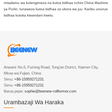
mtaalamu wa kutengeneza na kutoa bidhaa nchini China Mashine
ya Purlin, tunaweza kutoa bidhaa za ubora wa juu. Karibu ununue
bidhaa kutoka kiwandani kwetu.
Anwani: No.5, Fuming Road, Tong'an Dstrict, Xiamen City,
Mkoa wa Fujian, China
Simu:
+86-15959271231
Simu:
+86-15959271231
Barua pepe:
sophie@beenew-rollformer.com
Urambazaji Wa Haraka