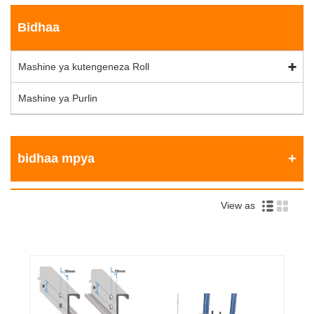
Bidhaa
Mashine ya kutengeneza Roll
Mashine ya Purlin
bidhaa mpya
View as