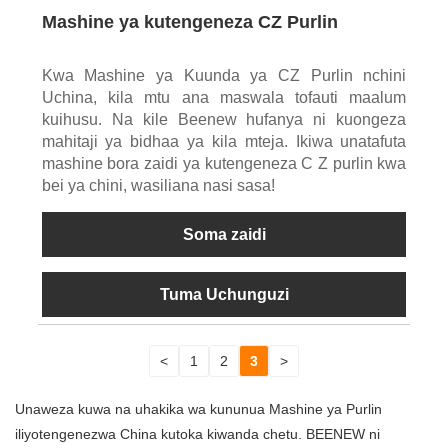
Mashine ya kutengeneza CZ Purlin
Kwa Mashine ya Kuunda ya CZ Purlin nchini
Uchina, kila mtu ana maswala tofauti maalum
kuihusu. Na kile Beenew hufanya ni kuongeza
mahitaji ya bidhaa ya kila mteja. Ikiwa unatafuta
mashine bora zaidi ya kutengeneza C Z purlin kwa
bei ya chini, wasiliana nasi sasa!
Soma zaidi
Tuma Uchunguzi
<
1
2
3
>
Unaweza kuwa na uhakika wa kununua Mashine ya Purlin
iliyotengenezwa China kutoka kiwanda chetu. BEENEW ni