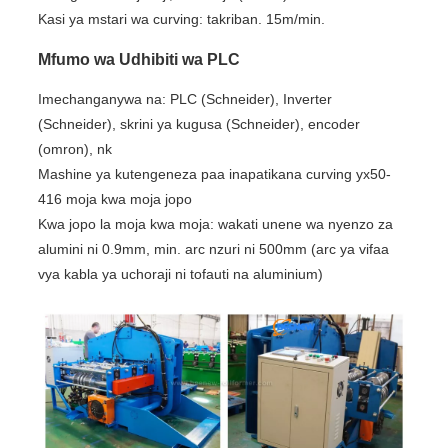
Kasi ya mstari wa curving: takriban. 15m/min.
Mfumo wa Udhibiti wa PLC
Imechanganywa na: PLC (Schneider), Inverter
(Schneider), skrini ya kugusa (Schneider), encoder
(omron), nk
Mashine ya kutengeneza paa inapatikana curving yx50-
416 moja kwa moja jopo
Kwa jopo la moja kwa moja: wakati unene wa nyenzo za
alumini ni 0.9mm, min. arc nzuri ni 500mm (arc ya vifaa
vya kabla ya uchoraji ni tofauti na aluminium)