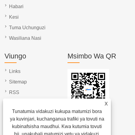
Habari
Kesi
Tuma Uchunguzi
Wasiliana Nasi
Viungo
Msimbo Wa QR
Links
Sitemap
RSS
XML
X
Tunatumia vidakuzi kukupa matumizi bora
Sera ya Faragha
ya kuvinjari, kuchanganua trafiki ya tovuti na
kubinafsisha maudhui. Kwa kutumia tovuti
hii, unakubali matumizi yetu ya vidakuzi.