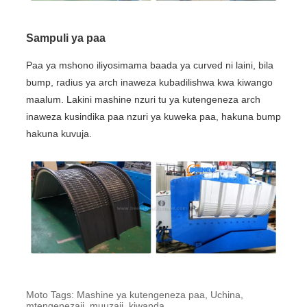
Sampuli ya paa
Paa ya mshono iliyosimama baada ya curved ni laini, bila
bump, radius ya arch inaweza kubadilishwa kwa kiwango
maalum. Lakini mashine nzuri tu ya kutengeneza arch
inaweza kusindika paa nzuri ya kuweka paa, hakuna bump
hakuna kuvuja.
Moto Tags: Mashine ya kutengeneza paa, Uchina,
mtengenezaji, muuzaji, kiwanda