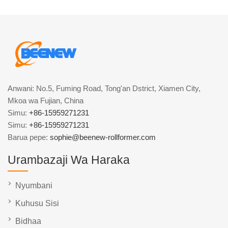
Anwani: No.5, Fuming Road, Tong'an Dstrict, Xiamen City,
Mkoa wa Fujian, China
Simu:
+86-15959271231
Simu:
+86-15959271231
Barua pepe:
sophie@beenew-rollformer.com
Urambazaji Wa Haraka
Nyumbani
Kuhusu Sisi
Bidhaa