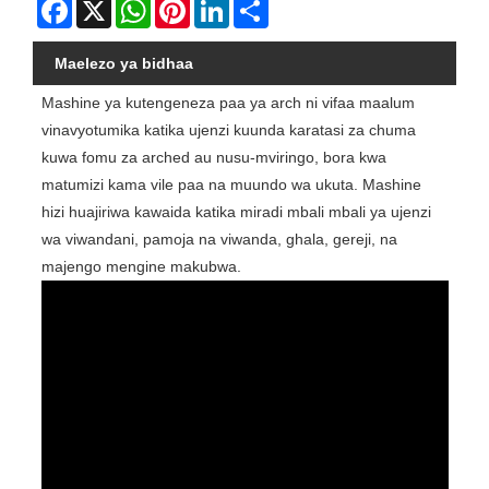
Facebook
X
WhatsApp
Pinterest
LinkedIn
Share
Maelezo ya bidhaa
Mashine ya kutengeneza paa ya arch ni vifaa maalum
vinavyotumika katika ujenzi kuunda karatasi za chuma
kuwa fomu za arched au nusu-mviringo, bora kwa
matumizi kama vile paa na muundo wa ukuta. Mashine
hizi huajiriwa kawaida katika miradi mbali mbali ya ujenzi
wa viwandani, pamoja na viwanda, ghala, gereji, na
majengo mengine makubwa.