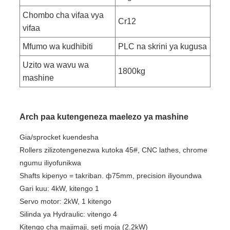
Chombo cha vifaa vya
Cr12
vifaa
Mfumo wa kudhibiti
PLC na skrini ya kugusa
Uzito wa wavu wa
1800kg
mashine
Arch paa kutengeneza maelezo ya mashine
Gia/sprocket kuendesha
Rollers zilizotengenezwa kutoka 45#, CNC lathes, chrome
ngumu iliyofunikwa
Shafts kipenyo = takriban. ф75mm, precision iliyoundwa
Gari kuu: 4kW, kitengo 1
Servo motor: 2kW, 1 kitengo
Silinda ya Hydraulic: vitengo 4
Kitengo cha majimaji, seti moja (2.2kW)