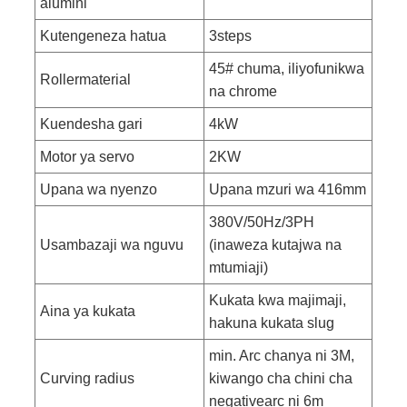
alumini
Kutengeneza hatua
3steps
45# chuma, iliyofunikwa
Rollermaterial
na chrome
Kuendesha gari
4kW
Motor ya servo
2KW
Upana wa nyenzo
Upana mzuri wa 416mm
380V/50Hz/3PH
Usambazaji wa nguvu
(inaweza kutajwa na
mtumiaji)
Kukata kwa majimaji,
Aina ya kukata
hakuna kukata slug
min. Arc chanya ni 3M,
Curving radius
kiwango cha chini cha
negativearc ni 6m