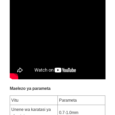
Maelezo ya parameta
Vitu
Parameta
Unene wa karatasi ya
0.7-1.0mm