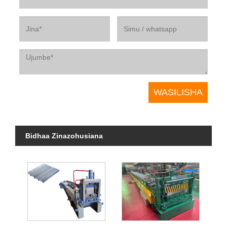
Bidhaa Zinazohusiana